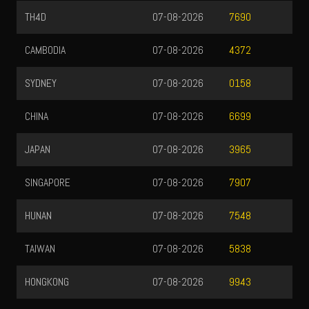
TH4D
07-08-2026
7690
CAMBODIA
07-08-2026
4372
SYDNEY
07-08-2026
0158
CHINA
07-08-2026
6699
JAPAN
07-08-2026
3965
SINGAPORE
07-08-2026
7907
HUNAN
07-08-2026
7548
TAIWAN
07-08-2026
5838
HONGKONG
07-08-2026
9943