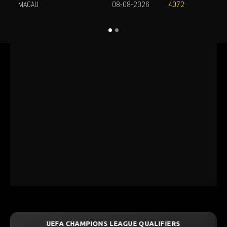
MACAU
08-08-2026
4072
MPIONS LEAGUE QUALIFIERS
UEFA CHAMPION