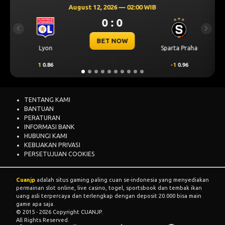
st 12, 2026 — 02:00 WIB
August 12,
0 : 0
Previous
Next
BET NOW
B
Sparta Praha
SK Sturm Graz
-1
0.96
-0.5
0.95
TENTANG KAMI
BANTUAN
PERATURAN
INFORMASI BANK
HUBUNGI KAMI
KEBIJAKAN PRIVASI
PERSETUJUAN COOKIES
Cuanjp
adalah situs gaming paling cuan se-indonesia yang menyediakan
permainan slot online, live casino, togel, sportsbook dan tembak ikan
uang asli terpercaya dan terlengkap dengan deposit 20.000 bisa main
game apa saja.
© 2015 - 2026 Copyright CUANJP.
All Rights Reserved.