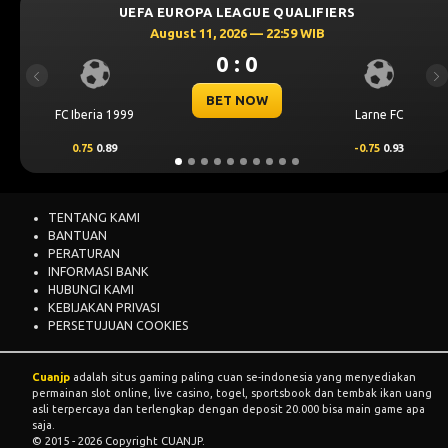
UEFA EUROPA LEAGUE QUALIFIERS
August 11, 2026 — 22:59 WIB
0 : 0
Previous
Ne
BET NOW
a 1999
Larne FC
Sevilla
0.89
-0.75
0.93
0.25
0.9
TENTANG KAMI
BANTUAN
PERATURAN
INFORMASI BANK
HUBUNGI KAMI
KEBIJAKAN PRIVASI
PERSETUJUAN COOKIES
Cuanjp
adalah situs gaming paling cuan se-indonesia yang menyediakan
permainan slot online, live casino, togel, sportsbook dan tembak ikan uang
asli terpercaya dan terlengkap dengan deposit 20.000 bisa main game apa
saja.
© 2015 - 2026 Copyright CUANJP.