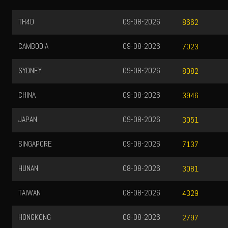
TH4D
09-08-2026
8662
CAMBODIA
09-08-2026
7023
SYDNEY
09-08-2026
8082
CHINA
09-08-2026
3946
JAPAN
09-08-2026
3051
SINGAPORE
09-08-2026
7137
HUNAN
08-08-2026
3081
TAIWAN
08-08-2026
4329
HONGKONG
08-08-2026
2797