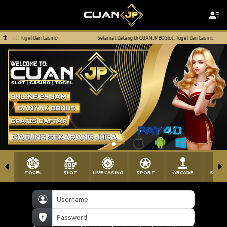
t, Togel Dan Casino
Selamat Datang Di CUANJP BO Slot, Togel Dan Casino
TOGEL
SLOT
LIVE CASINO
SPORT
ARCADE
SABU