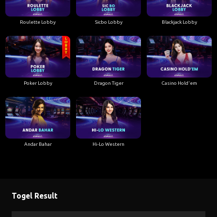
Roulette Lobby
Sicbo Lobby
Blackjack Lobby
Poker Lobby
Dragon Tiger
Casino Hold'em
Andar Bahar
Hi-Lo Western
Togel Result