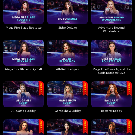
Mega Fire Blaze Roulette
Sicbo Deluxe
Adventure Beyond
Wonderland
Mega Fire Blaze Lucky Ball
All-Bet Blackjack
Mega Fire Blaze Age of the
Gods Roulette Live
All Games Lobby
Game Show Lobby
Baccarat Lobby