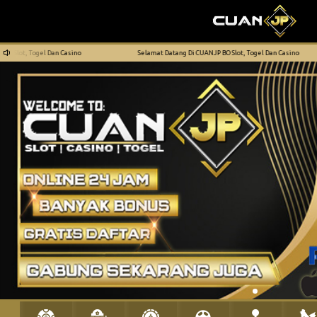
t, Togel Dan Casino
Selamat Datang Di CUANJP BO Slot, Togel Dan Casino