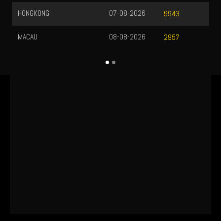
HONGKONG
07-08-2026
9943
MACAU
08-08-2026
2957