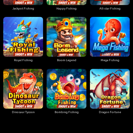
Jackpot Fishing
Happy Fishing
All-star Fishing
Royal Fishing
Boom Legend
Mega Fishing
Dinosaur Tycoon
Bombing Fishing
Dragon Fortune